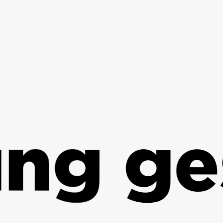
g gest