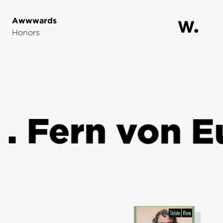
Awwwards
Honors
 Fern von Eu