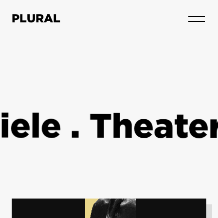
SIND
PLURAL
le . Theater 